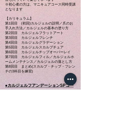
※初心者の方は、マニキュアコース同時受講
となります
【カリキュラム】
第1回目 (初回)カルジェルの説明／爪のお
手入れ方法／カルジェルの基本の塗り方
第2回目 カルジェルフラットアート
第3回目 カルジェルフレンチ
第4回目 カルジェルグラデーション
第5回目 カルジェルスカルプチュア
第6回目 カルジェルチップオーバーレイ
第7回目 カルジェルフィル／カルジェルホ
ームメンテナンス／カルジェルの落とし方
第8回目 まとめ(スカルプ・チップ・フレン
チの3科目を練習)
●カルジェルフアンデーションSPコー
ス
全16回 32時間講習費 ￥160,000（器材費
別途）
初心者の方にオススメの16単位コースカル
ジェルの基本塗り、アート、応用までしっか