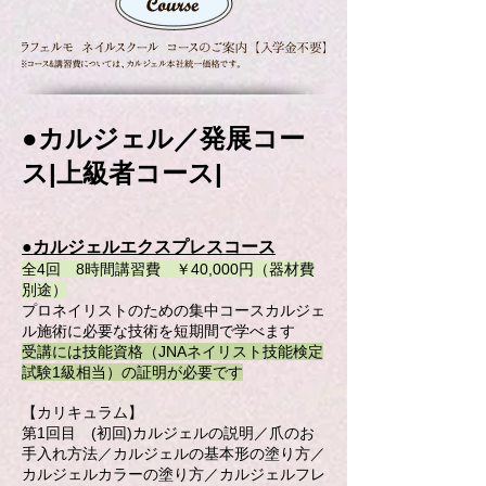
●カルジェル／発展コー
ス|上級者コース|
●カルジェルエクスプレスコース
全4回 8時間講習費 ￥40,000円（器材費
別途）
プロネイリストのための集中コースカルジェ
ル施術に必要な技術を短期間で学べます
受講には技能資格（JNAネイリスト技能検定
試験1級相当）の証明が必要です
【カリキュラム】
第1回目 (初回)カルジェルの説明／爪のお
手入れ方法／カルジェルの基本形の塗り方／
カルジェルカラーの塗り方／カルジェルフレ