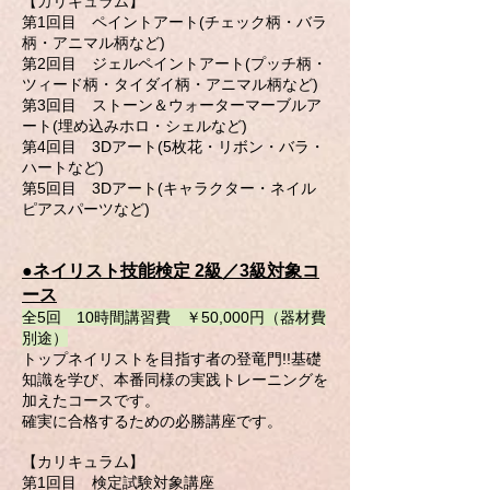
【カリキュラム】
第1回目 ペイントアート(チェック柄・バラ
柄・アニマル柄など)
第2回目 ジェルペイントアート(プッチ柄・
ツィード柄・タイダイ柄・アニマル柄など)
第3回目 ストーン＆ウォーターマーブルア
ート(埋め込みホロ・シェルなど)
第4回目 3Dアート(5枚花・リボン・バラ・
ハートなど)
第5回目 3Dアート(キャラクター・ネイル
ピアスパーツなど)
●ネイリスト技能検定 2級／3級対象コ
ース
全5回 10時間講習費 ￥50,000円（器材費
別途）
トップネイリストを目指す者の登竜門!!基礎
知識を学び、本番同様の実践トレーニングを
加えたコースです。
確実に合格するための必勝講座です。
【カリキュラム】
第1回目 検定試験対象講座