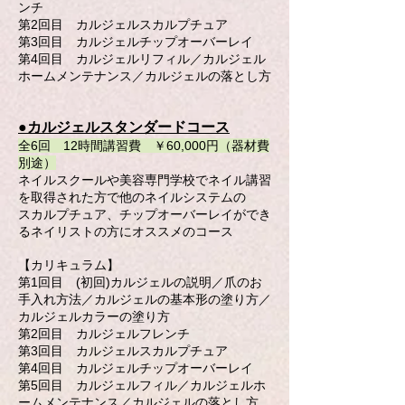
ンチ
第2回目 カルジェルスカルプチュア
第3回目 カルジェルチップオーバーレイ
第4回目 カルジェルリフィル／カルジェル
ホームメンテナンス／カルジェルの落とし方
●カルジェルスタンダードコース
全6回 12時間講習費 ￥60,000円（器材費
別途）
ネイルスクールや美容専門学校でネイル講習
を取得された方で他のネイルシステムの
スカルプチュア、チップオーバーレイができ
るネイリストの方にオススメのコース
【カリキュラム】
第1回目 (初回)カルジェルの説明／爪のお
手入れ方法／カルジェルの基本形の塗り方／
カルジェルカラーの塗り方
第2回目 カルジェルフレンチ
第3回目 カルジェルスカルプチュア
第4回目 カルジェルチップオーバーレイ
第5回目 カルジェルフィル／カルジェルホ
ームメンテナンス／カルジェルの落とし方