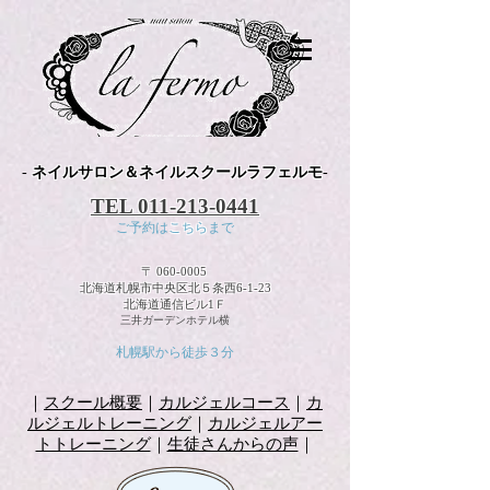
-
ネイルサロン＆ネイルスクールラフェルモ
-
TEL
011-213-0441
ご予約は
こちら
まで
〒
060-0005
北海道札幌市中央区北５条西6-1-23
北海道通信ビル1Ｆ
三井ガーデンホテル横
札幌駅から徒歩３分
｜
スクール概要
｜
カルジェルコース
｜
カ
ルジェルトレーニング
｜
カルジェルアー
トトレーニング
｜
生徒さんからの声
｜