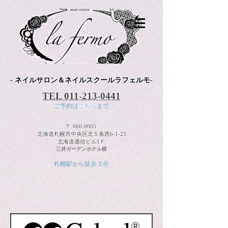
-
ネイルサロン＆ネイルスクールラフェルモ
-
TEL
011-213-0441
ご予約は
こちら
まで
〒
060-0005
北海道札幌市中央区北５条西6-1-23
北海道通信ビル1Ｆ
三井ガーデンホテル横
札幌駅から徒歩３分