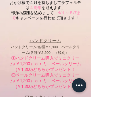
おかげ様で４月を持ちましてラフェルモ
は
４周年
を迎えます。
​日頃の感謝を込めまして
4/１～５/7ま
で
キャンペーンを行わせて頂きます！
ハンドクリーム
ハンドクリーム/各種￥1,900 ベールクリ
ーム/各種￥2,200 （税別）
①ハンドクリーム購入でミニクリー
ム(￥1,200）ｏｒミニベールクリーム
(￥1,200)どちらかプレゼント！
②ベールクリーム購入でミニクリー
ム(￥1,200）ｏｒミニベールクリーム
(￥1,200)どちらかプレゼント！
口コミキャンペーン
４/１～５/７までの間にホットペッパー
ビューティーより口コミ投稿を頂いたお
客様へ…
５００円分のギフト券と、パラフィンパ
ック（￥1,000）をプレゼント！