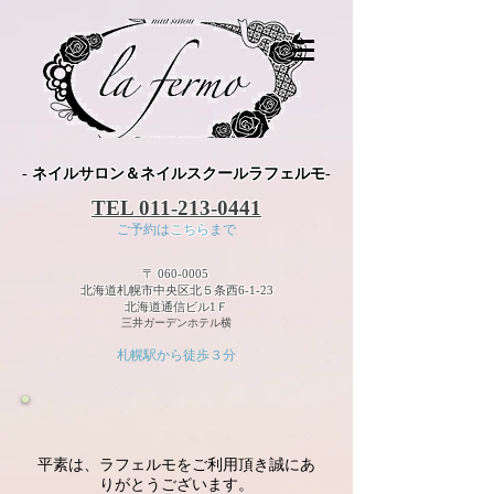
-
ネイルサロン＆ネイルスクールラフェルモ
-
TEL
011-213-0441
ご予約は
こちら
まで
〒
060-0005
北海道札幌市中央区北５条西6-1-23
北海道通信ビル1Ｆ
三井ガーデンホテル横
札幌駅から徒歩３分
平素は、ラフェルモをご利用頂き誠にあ
りがとうございます。