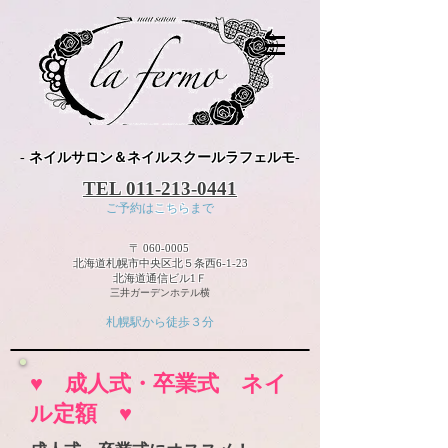
-
ネイルサロン＆ネイルスクールラフェルモ
-
TEL
011-213-0441
ご予約は
こちら
まで
〒
060-0005
北海道札幌市中央区北５条西6-1-23
北海道通信ビル1Ｆ
三井ガーデンホテル横
札幌駅から徒歩３分
♥ 成人式・卒業式 ネイ
ル定額 ♥