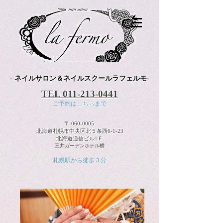
-
ネイルサロン＆ネイルスクールラフェルモ
-
TEL
011-213-0441
ご予約は
こちら
まで
〒
060-0005
北海道札幌市中央区北５条西6-1-23
北海道通信ビル1Ｆ
三井ガーデンホテル横
札幌駅から徒歩３分